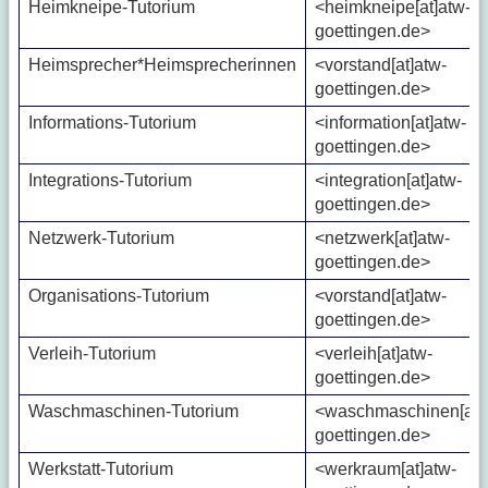
Heimkneipe-Tutorium
<heimkneipe[at]atw-
goettingen.de>
Heimsprecher*Heimsprecherinnen
<vorstand[at]atw-
goettingen.de>
Informations-Tutorium
<information[at]atw-
goettingen.de>
Integrations-Tutorium
<integration[at]atw-
goettingen.de>
Netzwerk-Tutorium
<netzwerk[at]atw-
goettingen.de>
Organisations-Tutorium
<vorstand[at]atw-
goettingen.de>
Verleih-Tutorium
<verleih[at]atw-
goettingen.de>
Waschmaschinen-Tutorium
<waschmaschinen[at]
goettingen.de>
Werkstatt-Tutorium
<werkraum[at]atw-